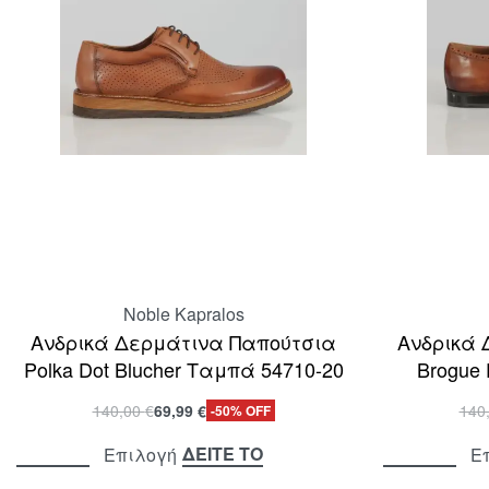
Noble Kapralos
Ανδρικά Δερμάτινα Παπούτσια
Ανδρικά 
Polka Dot Blucher Ταμπά 54710-20
Brogue
140,00
€
69,99
€
140
-50% OFF
ΔΕΙΤΕ ΤΟ
Επιλογή
Ε