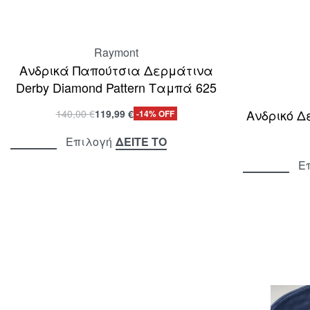
Raymont
Ανδρικά Παπούτσια Δερμάτινα
Derby Diamond Pattern Ταμπά 625
Ανδρικό Δε
140,00
€
119,99
€
-14% OFF
ΔΕΙΤΕ ΤΟ
Επιλογή
Ε