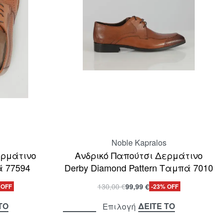
Noble Kapralos
ερμάτινο
Ανδρικό Παπούτσι Δερμάτινο
ά 77594
Derby Diamond Pattern Ταμπά 7010
130,00
€
99,99
€
 OFF
-23% OFF
ΤΟ
ΔΕΙΤΕ ΤΟ
Επιλογή