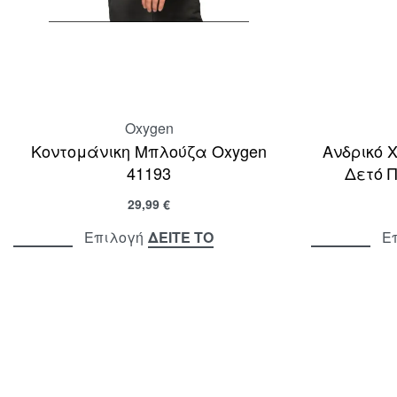
Oxygen
Κοντομάνικη Μπλούζα Oxygen
Ανδρικό 
41193
Δετό Π
29,99
€
ΔΕΙΤΕ ΤΟ
Επιλογή
Ε