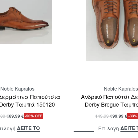
Noble Kapralos
Noble Kapralos
Δερμάτινα Παπούτσια
Ανδρικό Παπούτσι Δ
 Derby Ταμπά 150120
Derby Brogue Ταμπ
,00
€
69,99
€
149,99
€
99,99
€
-50% OFF
-33%
ΔΕΙΤΕ ΤΟ
ΔΕΙΤΕ 
πιλογή
Επιλογή