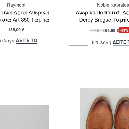
Raymont
Noble Kapralos
τινα Δετά Ανδρικά
Ανδρικό Παπούτσι Δ
τσια Art 850 Ταμπά
Derby Brogue Ταμπ
135,00
€
149,99
€
69,99
€
-53%
ΔΕΙΤΕ ΤΟ
πιλογή
ΔΕΙΤΕ 
Επιλογή