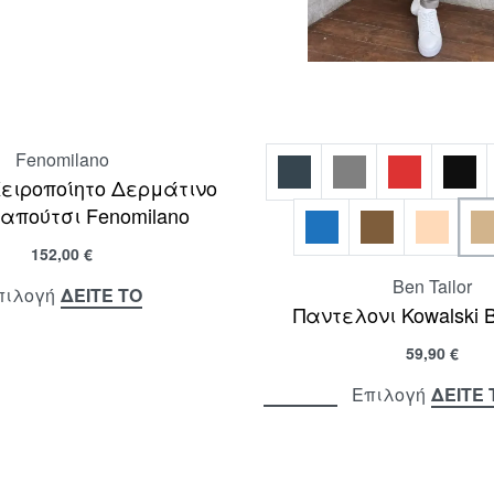
Fenomilano
Χειροποίητο Δερμάτινο
απούτσι Fenomilano
152,00
€
Ben Tailor
ΔΕΙΤΕ ΤΟ
πιλογή
Παντελονι Kowalski B
59,90
€
ΔΕΙΤΕ 
Επιλογή