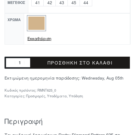
41
42
43
45
44
ΜΈΓΕΘΟΣ
ΧΡΏΜΑ
Εκκαθάριση
ΠΡΟΣΘΉΚΗ ΣΤΟ ΚΑΛΆΘΙ
Εκτιμώμενη ημερομηνία παράδοσης:
Wednesday, Aug 05th
RMNT625_0
Κατηγορίες:
Προσφορές
,
Υποδήματα
,
Υπόδηση
Περιγραφή
Τα ανδρικά δερμάτινα Derby Diamond Pattern 625 σε