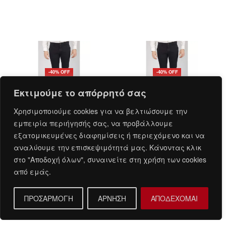
-40% OFF
-40% OFF
Εκτιμούμε το απόρρητό σας
Χρησιμοποιούμε cookies για να βελτιώσουμε την
εμπειρία περιήγησής σας, να προβάλλουμε
εξατομικευμένες διαφημίσεις ή περιεχόμενο και να
Παντελόνι Βαμβακερό Chinos
Παντελόνι Βαμβακερό Chinos
αναλύουμε την επισκεψιμότητά μας. Κάνοντας κλικ
Modern Fit Μαύρο CH335-2
Modern Fit Μαύρο CH335-1
στο "Αποδοχή όλων", συναινείτε στη χρήση των cookies
49,99
€
29,99
€
49,99
€
29,99
€
από εμάς.
QUICKVIEW
QUICKVIEW
Επιλογή
Επιλογή
ΠΡΟΣΑΡΜΟΓΗ
ΑΡΝΗΣΗ
ΑΠΟΔΕΧΟΜΑΙ