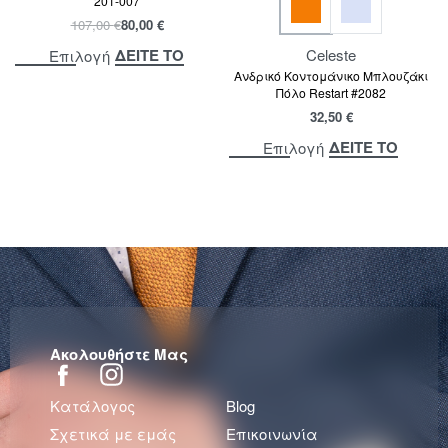
201-007
107,00
€
80,00
€
Celeste
ΔΕΙΤΕ ΤΟ
Επιλογή
Ανδρικό Κοντομάνικο Μπλουζάκι
Πόλο Restart #2082
32,50
€
ΔΕΙΤΕ ΤΟ
Επιλογή
Ακολουθήστε Μας
Κατάλογος
Blog
Σχετικά με εμάς
Επικοινωνία