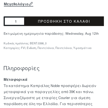
Μεγεθολόγιο
ΠΡΟΣΘΉΚΗ ΣΤΟ ΚΑΛΆΘΙ
Εκτιμώμενη ημερομηνία παράδοσης:
Wednesday, Aug 12th
BENT.0398_0
Κατηγορίες:
FVI
,
Ένδυση
,
Παντελόνια
,
Παντελόνια
,
Υφασμάτινα
Πληροφορίες
Μεταφορικά
Το κατάστημα Καπράλος Noble προσφέρει δωρεάν
μεταφορικά για παραγγελίες από 39€ και πάνω.
Συνεργαζόμαστε με εταιρίες Courier για άμεση
παράδοση σε όλη την Ελλάδα. Για περισσότερες