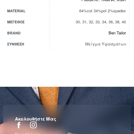
64%cot 34%pol 2%spadex
MATERIAL
30, 31, 32, 33, 34, 36, 38, 40
ΜΈΓΕΘΟΣ
Ben Tailor
BRAND
Μείγμα Υφασμάτων
ΣΎΝΘΕΣΗ
Ακολουθήστε Μας