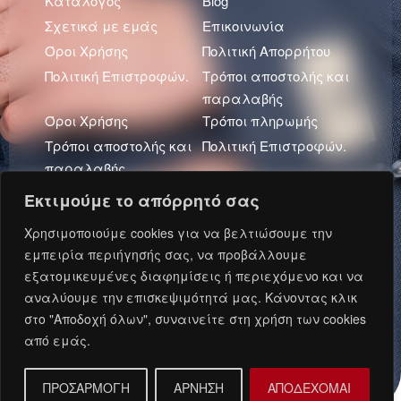
Κατάλογος
Blog
Σχετικά με εμάς
Επικοινωνία
Όροι Χρήσης
Πολιτική Απορρήτου
Πολιτική Επιστροφών.
Τρόποι αποστολής και
παραλαβής
Όροι Χρήσης
Τρόποι πληρωμής
Τρόποι αποστολής και
Πολιτική Επιστροφών.
παραλαβής
Πολιτική Απορρήτου
Εκτιμούμε το απόρρητό σας
Πρόσφατα Άρθρα
Χρησιμοποιούμε cookies για να βελτιώσουμε την
εμπειρία περιήγησής σας, να προβάλλουμε
εξατομικευμένες διαφημίσεις ή περιεχόμενο και να
αναλύουμε την επισκεψιμότητά μας. Κάνοντας κλικ
Ανάπτυξη και Φιλοξενία: Oxford Metadata © 2026.
στο "Αποδοχή όλων", συναινείτε στη χρήση των cookies
από εμάς.
ΠΡΟΣΑΡΜΟΓΗ
ΑΡΝΗΣΗ
ΑΠΟΔΕΧΟΜΑΙ