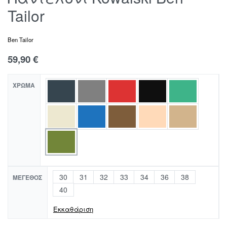
Tailor
Ben Tailor
59,90
€
ΧΡΏΜΑ
30
31
32
33
34
36
38
ΜΈΓΕΘΟΣ
40
Εκκαθάριση