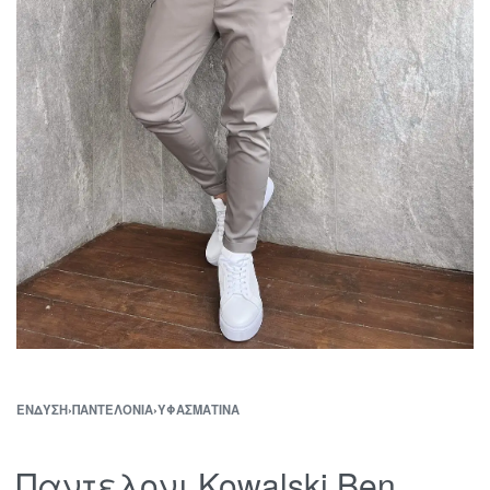
ΈΝΔΥΣΗ
›
ΠΑΝΤΕΛΌΝΙΑ
›
ΥΦΑΣΜΆΤΙΝΑ
Παντελονι Kowalski Ben