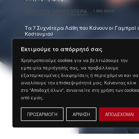
ΔΙΑΒΆΣΤΕ ΠΕΡΙΣΣΌΤΕΡΑ
1 MIN READ
Τα 7 Συχνότερα Λάθη που Κάνουν οι Γαμπροί 
Κοστουμιού
ΔΙΑΒΆΣΤΕ ΠΕΡΙΣΣΌΤΕΡΑ
1 MIN READ
Εκτιμούμε το απόρρητό σας
Χρησιμοποιούμε cookies για να βελτιώσουμε την
Ο Απόλυτος Οδηγός Γαμπρού: Τι Πρέπει να Κά
εμπειρία περιήγησής σας, να προβάλλουμε
τον Γάμο
εξατομικευμένες διαφημίσεις ή περιεχόμενο και να
ΔΙΑΒΆΣΤΕ ΠΕΡΙΣΣΌΤΕΡΑ
1 MIN READ
αναλύουμε την επισκεψιμότητά μας. Κάνοντας κλικ
στο "Αποδοχή όλων", συναινείτε στη χρήση των cookie
από εμάς.
Ανάπτυξη και Φιλοξενία: Oxford Metadat
ΠΡΟΣΑΡΜΟΓΗ
ΑΡΝΗΣΗ
ΑΠΟΔΕΧΟΜΑΙ