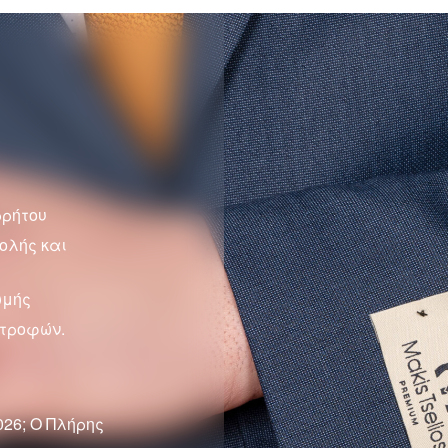
ρρήτου
ολής και
ωμής
στροφών.
026; Ο Πλήρης