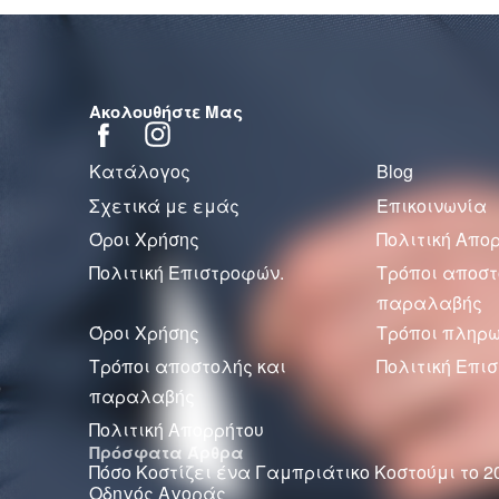
Ακολουθήστε Μας
Κατάλογος
Blog
Σχετικά με εμάς
Επικοινωνία
Όροι Χρήσης
Πολιτική Απο
Πολιτική Επιστροφών.
Τρόποι αποστ
παραλαβής
Όροι Χρήσης
Τρόποι πληρ
Τρόποι αποστολής και
Πολιτική Επι
παραλαβής
Πολιτική Απορρήτου
Πρόσφατα Άρθρα
Πόσο Κοστίζει ένα Γαμπριάτικο Κοστούμι το 2
Οδηγός Αγοράς