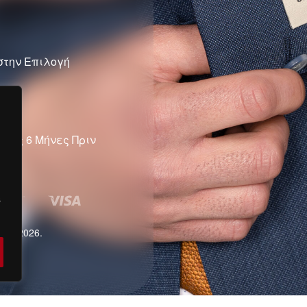
στην Επιλογή
νεις 6 Μήνες Πριν
s
a © 2026.