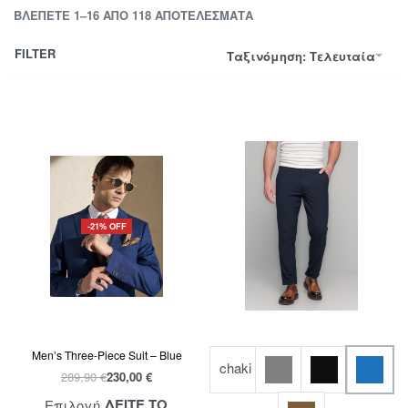
ΒΛΈΠΕΤΕ 1–16 ΑΠΌ 118 ΑΠΟΤΕΛΈΣΜΑΤΑ
FILTER
Ταξινόμηση: Τελευταία
-21% OFF
Men’s Three-Piece Suit – Blue
chaki
289,90
€
230,00
€
ΔΕΙΤΕ ΤΟ
Επιλογή