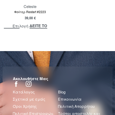
Celeste
Φούτερ Restart #2223
39,00
€
ΔΕΙΤΕ ΤΟ
Επιλογή
Ακολουθήστε Μας
Κατάλογος
Blog
Σχετικά με εμάς
Επικοινωνία
Όροι Χρήσης
Πολιτική Απορρήτου
Πολιτική Επιστροφών.
Τρόποι αποστολής και