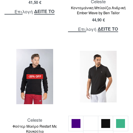
Celeste
41,50
€
Κοντομάνικη Μπλούζα Ανδρική
ΔΕΙΤΕ ΤΟ
Επιλογή
Ember Wave by Ben Tailor
44,90
€
ΔΕΙΤΕ ΤΟ
Επιλογή
-20% OFF
Celeste
Φούτερ Μαύρο Restart Με
Κουκούλα