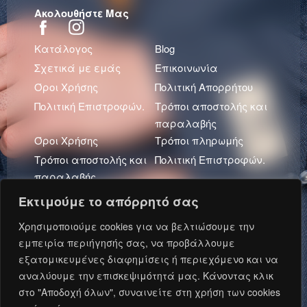
Ακολουθήστε Μας
Κατάλογος
Blog
Σχετικά με εμάς
Επικοινωνία
Όροι Χρήσης
Πολιτική Απορρήτου
Πολιτική Επιστροφών.
Τρόποι αποστολής και
παραλαβής
Όροι Χρήσης
Τρόποι πληρωμής
Τρόποι αποστολής και
Πολιτική Επιστροφών.
παραλαβής
Πολιτική Απορρήτου
Εκτιμούμε το απόρρητό σας
Πρόσφατα Άρθρα
Χρησιμοποιούμε cookies για να βελτιώσουμε την
εμπειρία περιήγησής σας, να προβάλλουμε
εξατομικευμένες διαφημίσεις ή περιεχόμενο και να
αναλύουμε την επισκεψιμότητά μας. Κάνοντας κλικ
Ανάπτυξη και Φιλοξενία: Oxford Metadata © 2026.
στο "Αποδοχή όλων", συναινείτε στη χρήση των cookies