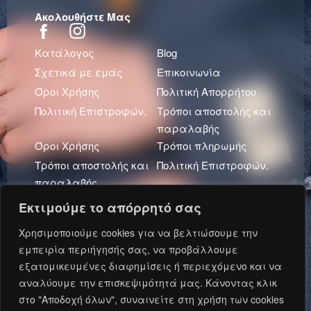
Ακολουθήστε Μας
Κατάλογος
Blog
Σχετικά με εμάς
Επικοινωνία
Όροι Χρήσης
Πολιτική Απορρήτου
Πολιτική Επιστροφών.
Τρόποι αποστολής και
παραλαβής
Όροι Χρήσης
Τρόποι πληρωμής
Τρόποι αποστολής και
Πολιτική Επιστροφών.
παραλαβής
Πολιτική Απορρήτου
Εκτιμούμε το απόρρητό σας
Πρόσφατα Άρθρα
Χρησιμοποιούμε cookies για να βελτιώσουμε την
εμπειρία περιήγησής σας, να προβάλλουμε
εξατομικευμένες διαφημίσεις ή περιεχόμενο και να
αναλύουμε την επισκεψιμότητά μας. Κάνοντας κλικ
Ανάπτυξη και Φιλοξενία: Oxford Metadata © 2026.
στο "Αποδοχή όλων", συναινείτε στη χρήση των cookies