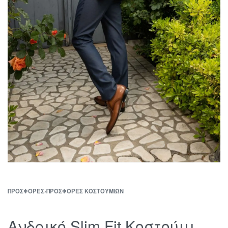
ΠΡΟΣΦΟΡΈΣ
›
ΠΡΟΣΦΟΡΈΣ ΚΟΣΤΟΥΜΙΏΝ
Ανδρικό Slim Fit Κοστούμι