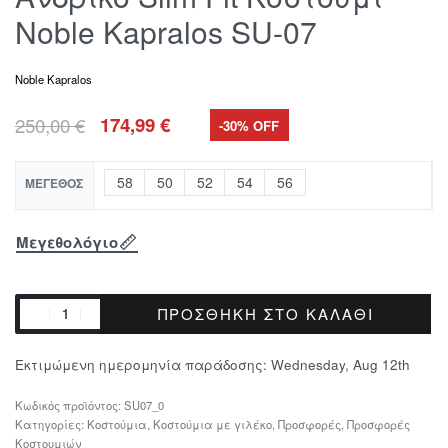
Noble Kapralos SU-07
Noble Kapralos
250,00
€
174,99
€
-30% OFF
58
50
52
54
56
ΜΈΓΕΘΟΣ
Μεγεθολόγιο
ΠΡΟΣΘΉΚΗ ΣΤΟ ΚΑΛΆΘΙ
Εκτιμώμενη ημερομηνία παράδοσης:
Wednesday, Aug 12th
SU07_0
Κατηγορίες:
Κοστούμια
,
Κοστούμια με γιλέκο
,
Προσφορές
,
Προσφορές
Κοστουμιών