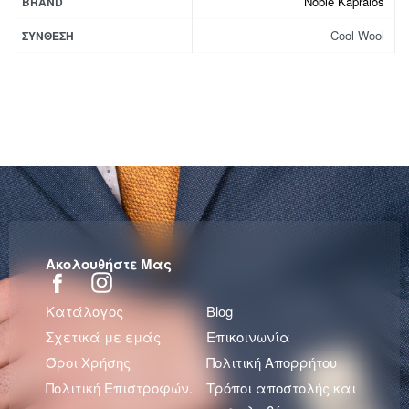
Noble Kapralos
BRAND
Cool Wool
ΣΎΝΘΕΣΗ
Ακολουθήστε Μας
Κατάλογος
Blog
Σχετικά με εμάς
Επικοινωνία
Όροι Χρήσης
Πολιτική Απορρήτου
Πολιτική Επιστροφών.
Τρόποι αποστολής και