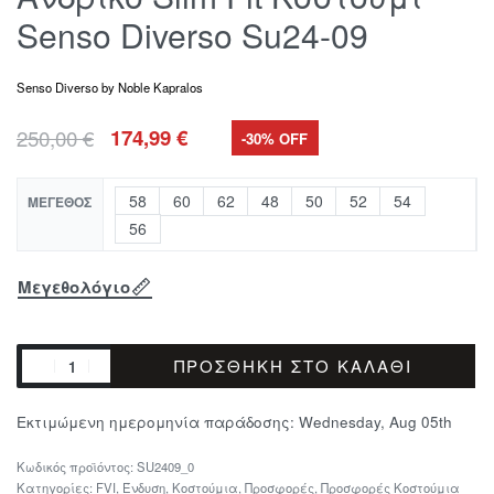
Senso Diverso Su24-09
Senso Diverso by Noble Kapralos
250,00
€
174,99
€
-30% OFF
58
60
62
48
50
52
54
ΜΈΓΕΘΟΣ
56
Μεγεθολόγιο
ΠΡΟΣΘΉΚΗ ΣΤΟ ΚΑΛΆΘΙ
Εκτιμώμενη ημερομηνία παράδοσης:
Wednesday, Aug 05th
SU2409_0
Κατηγορίες:
FVI
,
Ένδυση
,
Κοστούμια
,
Προσφορές
,
Προσφορές Κοστούμια