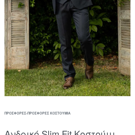
ΠΡΟΣΦΟΡΈΣ
›
ΠΡΟΣΦΟΡΈΣ ΚΟΣΤΟΎΜΙΑ
Ανδρικό Slim Fit Κοστούμι