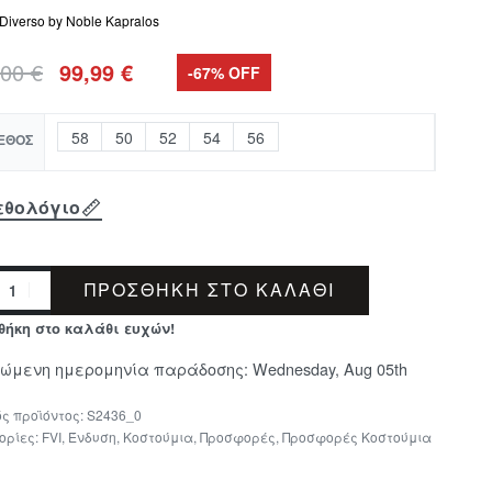
Diverso by Noble Kapralos
,00
€
99,99
€
-67% OFF
58
50
52
54
56
ΕΘΟΣ
εθολόγιο
ΠΡΟΣΘΉΚΗ ΣΤΟ ΚΑΛΆΘΙ
θήκη στο καλάθι ευχών!
μώμενη ημερομηνία παράδοσης:
Wednesday, Aug 05th
S2436_0
ορίες:
FVI
,
Ένδυση
,
Κοστούμια
,
Προσφορές
,
Προσφορές Κοστούμια