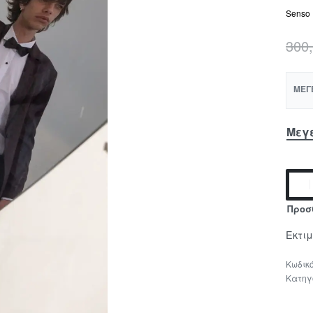
Senso 
300
ΜΈΓ
Μεγ
Προσ
Εκτι
Κατηγ