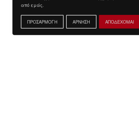
από εμάς.
ΠΡΟΣΑΡΜΟΓΗ
ΑΡΝΗΣΗ
ΑΠΟΔΕΧΟΜΑΙ
Περιγραφή
Γαμπριάτικο κοστούμι για κάποιον που θέλει να ξεχω
Γραμμή Slim fit.
Η τιμή αφορά σακάκι, παντελόνι, ζωνάρι και παπιγιό