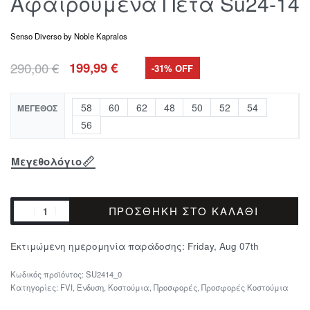
Αφαιρούμενα Πέτα Su24-14
Senso Diverso by Noble Kapralos
290,00
€
199,99
€
-31% OFF
58
60
62
48
50
52
54
ΜΈΓΕΘΟΣ
56
Μεγεθολόγιο
ΠΡΟΣΘΉΚΗ ΣΤΟ ΚΑΛΆΘΙ
Εκτιμώμενη ημερομηνία παράδοσης:
Friday, Aug 07th
SU2414_0
Κατηγορίες:
FVI
,
Ένδυση
,
Κοστούμια
,
Προσφορές
,
Προσφορές Κοστούμια