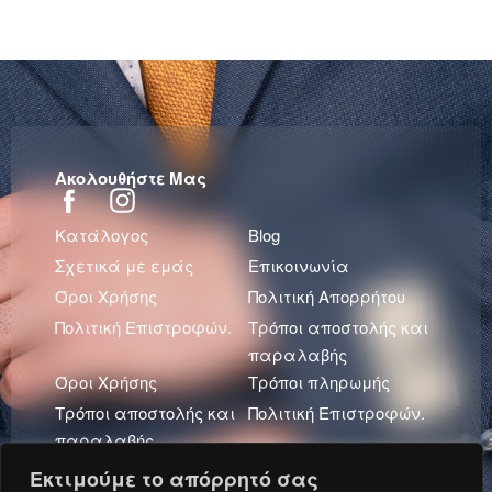
Ακολουθήστε Μας
Κατάλογος
Blog
Σχετικά με εμάς
Επικοινωνία
Όροι Χρήσης
Πολιτική Απορρήτου
Πολιτική Επιστροφών.
Τρόποι αποστολής και
παραλαβής
Όροι Χρήσης
Τρόποι πληρωμής
Τρόποι αποστολής και
Πολιτική Επιστροφών.
παραλαβής
Πολιτική Απορρήτου
Εκτιμούμε το απόρρητό σας
Πρόσφατα Άρθρα