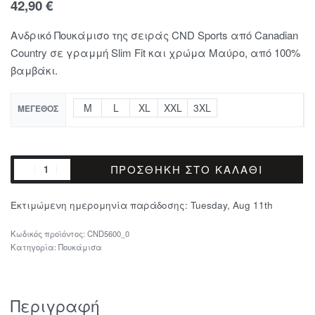
42,90
€
Ανδρικό Πουκάμισο της σειράς CND Sports από Canadian
Country σε γραμμή Slim Fit και χρώμα Μαύρο, από 100%
βαμβάκι.
M
L
XL
XXL
3XL
ΜΈΓΕΘΟΣ
ΠΡΟΣΘΉΚΗ ΣΤΟ ΚΑΛΆΘΙ
Εκτιμώμενη ημερομηνία παράδοσης:
Tuesday, Aug 11th
CND5600_0
Κατηγορία:
Πουκάμισα
Περιγραφή