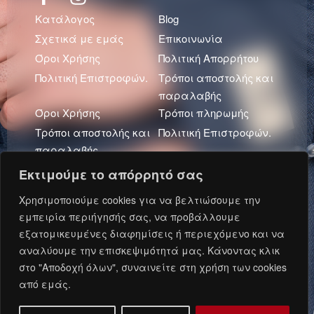
Κατάλογος
Blog
Σχετικά με εμάς
Επικοινωνία
Όροι Χρήσης
Πολιτική Απορρήτου
Πολιτική Επιστροφών.
Τρόποι αποστολής και
παραλαβής
Όροι Χρήσης
Τρόποι πληρωμής
Τρόποι αποστολής και
Πολιτική Επιστροφών.
παραλαβής
Πολιτική Απορρήτου
Εκτιμούμε το απόρρητό σας
Πρόσφατα Άρθρα
Χρησιμοποιούμε cookies για να βελτιώσουμε την
εμπειρία περιήγησής σας, να προβάλλουμε
εξατομικευμένες διαφημίσεις ή περιεχόμενο και να
αναλύουμε την επισκεψιμότητά μας. Κάνοντας κλικ
Ανάπτυξη και Φιλοξενία: Oxford Metadata © 2026.
στο "Αποδοχή όλων", συναινείτε στη χρήση των cookies
από εμάς.