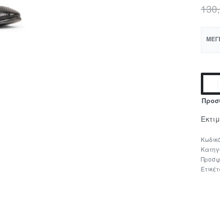
130
ΜΈΓ
Προσ
Εκτι
Κατηγ
Προσφ
Ετικέ