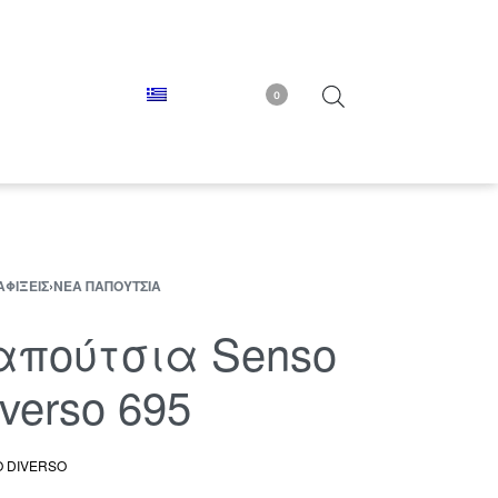
0
ΑΦΊΞΕΙΣ
›
ΝΈΑ ΠΑΠΟΎΤΣΙΑ
απούτσια Senso
verso 695
 DIVERSO