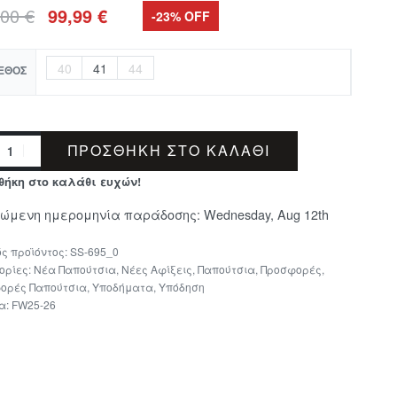
,00
€
99,99
€
-23% OFF
40
41
44
ΕΘΟΣ
ΠΡΟΣΘΉΚΗ ΣΤΟ ΚΑΛΆΘΙ
θήκη στο καλάθι ευχών!
μώμενη ημερομηνία παράδοσης:
Wednesday, Aug 12th
SS-695_0
ορίες:
Νέα Παπούτσια
,
Νέες Αφίξεις
,
Παπούτσια
,
Προσφορές
,
ορές Παπούτσια
,
Υποδήματα
,
Υπόδηση
τα:
FW25-26