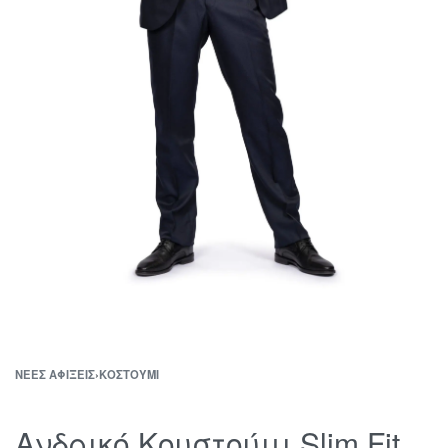
ΝΈΕΣ ΑΦΊΞΕΙΣ
›
ΚΟΣΤΟΎΜΙ
Ανδρικό Κουστούμι Slim Fit