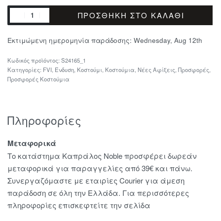
ΠΡΟΣΘΉΚΗ ΣΤΟ ΚΑΛΆΘΙ
Εκτιμώμενη ημερομηνία παράδοσης:
Wednesday, Aug 12th
S24165_1
Κατηγορίες:
FVI
,
Ένδυση
,
Κοστούμι
,
Κοστούμια
,
Νέες Αφίξεις
,
Προσφορές
,
Προσφορές Κοστούμια
Πληροφορίες
Μεταφορικά
Το κατάστημα Καπράλος Noble προσφέρει δωρεάν
μεταφορικά για παραγγελίες από 39€ και πάνω.
Συνεργαζόμαστε με εταιρίες Courier για άμεση
παράδοση σε όλη την Ελλάδα. Για περισσότερες
πληροφορίες επισκεφτείτε την σελίδα