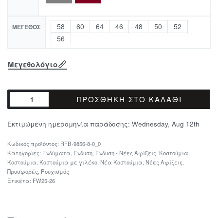
58
60
64
46
48
50
52
ΜΈΓΕΘΟΣ
56
Μεγεθολόγιο
ΠΡΟΣΘΉΚΗ ΣΤΟ ΚΑΛΆΘΙ
Εκτιμώμενη ημερομηνία παράδοσης:
Wednesday, Aug 12th
RFB-9856-8-0_0
Κατηγορίες:
Ενδύματα
,
Ένδυση
,
Ένδυση - Νέες Αφίξεις
,
Κοστούμια
,
Κοστούμια
,
Κοστούμια με γιλέκο
,
Νέα Κοστούμια
,
Νέες Αφίξεις
,
Προσφορές
,
Ρουχισμός
Ετικέτα:
FW25-26