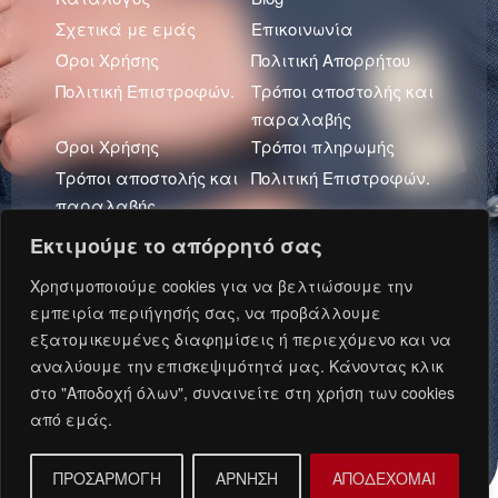
Σχετικά με εμάς
Επικοινωνία
Όροι Χρήσης
Πολιτική Απορρήτου
Πολιτική Επιστροφών.
Τρόποι αποστολής και
παραλαβής
Όροι Χρήσης
Τρόποι πληρωμής
Τρόποι αποστολής και
Πολιτική Επιστροφών.
παραλαβής
Πολιτική Απορρήτου
Εκτιμούμε το απόρρητό σας
Πρόσφατα Άρθρα
Χρησιμοποιούμε cookies για να βελτιώσουμε την
εμπειρία περιήγησής σας, να προβάλλουμε
εξατομικευμένες διαφημίσεις ή περιεχόμενο και να
αναλύουμε την επισκεψιμότητά μας. Κάνοντας κλικ
Ανάπτυξη και Φιλοξενία: Oxford Metadata © 2026.
στο "Αποδοχή όλων", συναινείτε στη χρήση των cookies
από εμάς.
ΠΡΟΣΑΡΜΟΓΗ
ΑΡΝΗΣΗ
ΑΠΟΔΕΧΟΜΑΙ