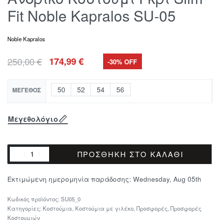
Fit Noble Kapralos SU-05
Noble Kapralos
250,00
€
174,99
€
-30% OFF
50
52
54
56
ΜΈΓΕΘΟΣ
Μεγεθολόγιο
ΠΡΟΣΘΉΚΗ ΣΤΟ ΚΑΛΆΘΙ
Εκτιμώμενη ημερομηνία παράδοσης:
Wednesday, Aug 05th
SU05_0
Κατηγορίες:
Κοστούμια
,
Κοστούμια με γιλέκο
,
Προσφορές
,
Προσφορές
Κοστουμιών