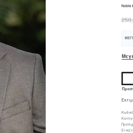
Noble 
250
ΜΈΓ
Μεγ
Προσ
Εκτι
Κατηγ
Προσφ
Ετικέτ