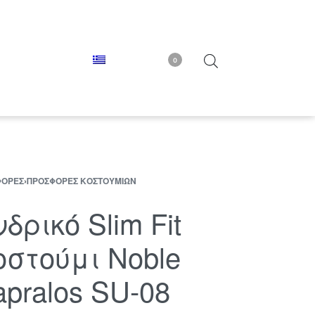
0
ΦΟΡΈΣ
›
ΠΡΟΣΦΟΡΈΣ ΚΟΣΤΟΥΜΙΏΝ
δρικό Slim Fit
οστούμι Noble
apralos SU-08