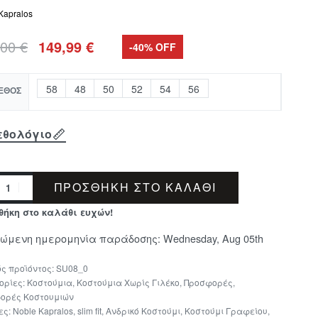
Kapralos
,00
€
149,99
€
-40% OFF
58
48
50
52
54
56
ΕΘΟΣ
εθολόγιο
ΠΡΟΣΘΉΚΗ ΣΤΟ ΚΑΛΆΘΙ
θήκη στο καλάθι ευχών!
μώμενη ημερομηνία παράδοσης:
Wednesday, Aug 05th
SU08_0
ορίες:
Κοστούμια
,
Κοστούμια Χωρίς Γιλέκο
,
Προσφορές
,
ορές Κοστουμιών
ες:
Noble Kapralos
,
slim fit
,
Ανδρικό Κοστούμι
,
Κοστούμι Γραφείου
,