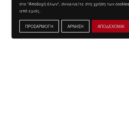
στο "Αποδοχή όλων", συναινείτε στη χρήση των cookie
από εμάς.
ΠΡΟΣΑΡΜΟΓΗ
ΑΡΝΗΣΗ
ΑΠΟΔΕΧΟΜΑΙ
Περιγραφή
Μοντέρνο κοστούμι σε μοντέρνα slim fit γραμμή, μπορε
φορεθεί σε κάθε περίπτωση για να σας κάνει να κερδ
εντυπώσεις.