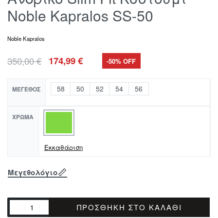
Noble Kapralos SS-50
Noble Kapralos
350,00
€
174,99
€
-50% OFF
58
50
52
54
56
ΜΈΓΕΘΟΣ
ΧΡΏΜΑ
Εκκαθάριση
Μεγεθολόγιο
ΠΡΟΣΘΉΚΗ ΣΤΟ ΚΑΛΆΘΙ