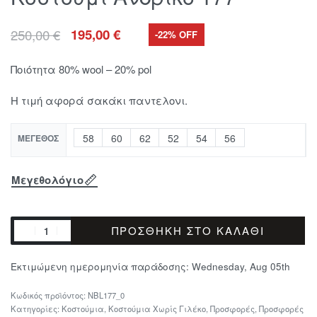
250,00
€
195,00
€
-22% OFF
Ποιότητα 80% wool – 20% pol
Η τιμή αφορά σακάκι παντελονι.
58
60
62
52
54
56
ΜΈΓΕΘΟΣ
Μεγεθολόγιο
ΠΡΟΣΘΉΚΗ ΣΤΟ ΚΑΛΆΘΙ
Εκτιμώμενη ημερομηνία παράδοσης:
Wednesday, Aug 05th
NBL177_0
Κατηγορίες:
Κοστούμια
,
Κοστούμια Χωρίς Γιλέκο
,
Προσφορές
,
Προσφορές