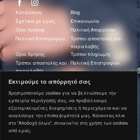
Κατάλογος
Blog
Σχετικά με εμάς
Επικοινωνία
Όροι Χρήσης
Πολιτική Απορρήτου
Πολιτική Επιστροφών.
Τρόποι αποστολής και
παραλαβής
Όροι Χρήσης
Τρόποι πληρωμής
Τρόποι αποστολής και
Πολιτική Επιστροφών.
παραλαβής
Πολιτική Απορρήτου
Εκτιμούμε το απόρρητό σας
Πρόσφατα Άρθρα
Χρησιμοποιούμε cookies για να βελτιώσουμε την
εμπειρία περιήγησής σας, να προβάλλουμε
εξατομικευμένες διαφημίσεις ή περιεχόμενο και να
αναλύουμε την επισκεψιμότητά μας. Κάνοντας κλικ
Ανάπτυξη και Φιλοξενία: Oxford Metadata © 2026.
στο "Αποδοχή όλων", συναινείτε στη χρήση των cookies
από εμάς.