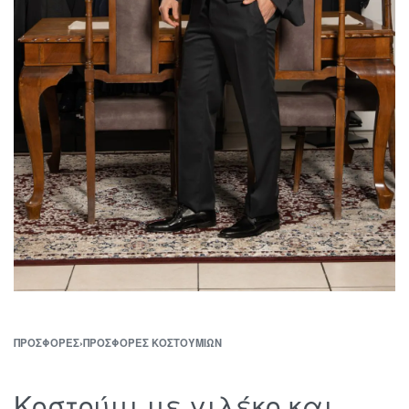
ΠΡΟΣΦΟΡΈΣ
›
ΠΡΟΣΦΟΡΈΣ ΚΟΣΤΟΥΜΙΏΝ
Κοστούμι με γιλέκο και