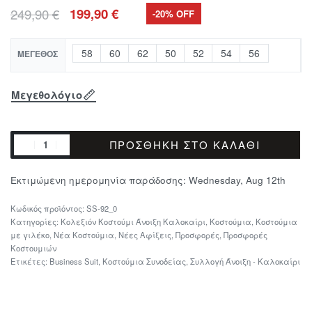
249,90
€
199,90
€
-20% OFF
58
60
62
50
52
54
56
ΜΈΓΕΘΟΣ
Μεγεθολόγιο
ΠΡΟΣΘΉΚΗ ΣΤΟ ΚΑΛΆΘΙ
Εκτιμώμενη ημερομηνία παράδοσης:
Wednesday, Aug 12th
SS-92_0
Κατηγορίες:
Κολεξιόν Κοστούμι Άνοιξη Καλοκαίρι
,
Κοστούμια
,
Κοστούμια
με γιλέκο
,
Νέα Κοστούμια
,
Νέες Αφίξεις
,
Προσφορές
,
Προσφορές
Κοστουμιών
Ετικέτες:
Business Suit
,
Κοστούμια Συνοδείας
,
Συλλογή Άνοιξη - Καλοκαίρι