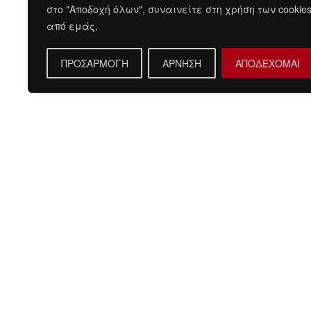
στο "Αποδοχή όλων", συναινείτε στη χρήση των cookie
από εμάς.
ΠΡΟΣΑΡΜΟΓΗ
ΑΡΝΗΣΗ
ΑΠΟΔΕΧΟΜΑΙ
Περιγραφή
DOUBLE FACE
Σύνθεση : COT 50% POL 50%
Διαστάσεις μοντέλου : Ύψος 1.85cm, Βάρος 83kg