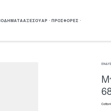
ΠΟΔΉΜΑΤΑ
ΑΞΕΣΟΥΆΡ
ΠΡΟΣΦΟΡΈΣ
ΈΝΔΥ
Μ
6
Cotton