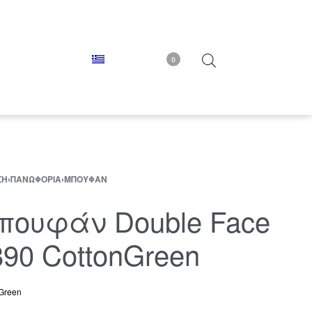
0
ΣΗ
›
ΠΑΝΩΦΌΡΙΑ
›
ΜΠΟΥΦΆΝ
πουφάν Double Face
890 CottonGreen
Green