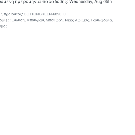
μώμενη ημερομηνία παράδοσης:
Wednesday, Aug 05th
COTTONGREEN-6890_0
ορίες:
Ένδυση
,
Μπουφάν
,
Μπουφάν
,
Νέες Αφίξεις
,
Πανωφόρια
,
σμός