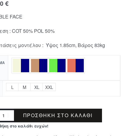
00
€
BLE FACE
εση : COT 50% POL 50%
τάσεις μοντέλου : Ύψος 1.85cm, Βάρος 83kg
ΜΑ
L
M
XL
XXL
ΠΡΟΣΘΉΚΗ ΣΤΟ ΚΑΛΆΘΙ
θήκη στο καλάθι ευχών!