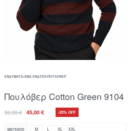
ΕΝΔΎΜΑΤΑ
›
ΆΝΩ ΈΝΔΥΣΗ
›
ΠΟΥΛΌΒΕΡ
Πουλόβερ Cotton Green 9104
59,99
€
45,00
€
-25% OFF
M
L
XL
XXL
ΜΈΓΕΘΟΣ