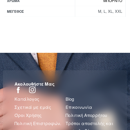
ΜΠΟΡΝΤΟ
ΧΡΏΜΑ
M, L, XL, XXL
ΜΈΓΕΘΟΣ
Ακολουθήστε Μας
Κατάλογος
Blog
Σχετικά με εμάς
Επικοινωνία
Όροι Χρήσης
Πολιτική Απορρήτου
Πολιτική Επιστροφών.
Τρόποι αποστολής και