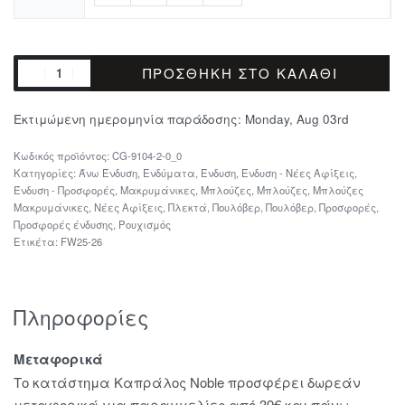
ΠΡΟΣΘΉΚΗ ΣΤΟ ΚΑΛΆΘΙ
Εκτιμώμενη ημερομηνία παράδοσης:
Monday, Aug 03rd
CG-9104-2-0_0
Κατηγορίες:
Άνω Ένδυση
,
Ενδύματα
,
Ένδυση
,
Ένδυση - Νέες Αφίξεις
,
Ένδυση - Προσφορές
,
Μακρυμάνικες
,
Μπλούζες
,
Μπλούζες
,
Μπλούζες
Μακρυμάνικες
,
Νέες Αφίξεις
,
Πλεκτά
,
Πουλόβερ
,
Πουλόβερ
,
Προσφορές
,
Προσφορές ένδυσης
,
Ρουχισμός
Ετικέτα:
FW25-26
Πληροφορίες
Μεταφορικά
Το κατάστημα Καπράλος Noble προσφέρει δωρεάν
μεταφορικά για παραγγελίες από 39€ και πάνω.