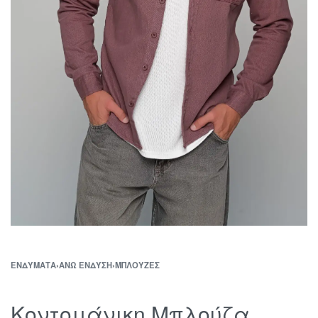
ΕΝΔΎΜΑΤΑ
›
ΆΝΩ ΈΝΔΥΣΗ
›
ΜΠΛΟΎΖΕΣ
Κοντομάνικη Μπλούζα