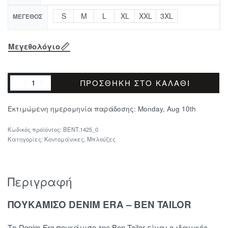
S
M
L
XL
XXL
3XL
ΜΈΓΕΘΟΣ
Μεγεθολόγιο
ΠΡΟΣΘΉΚΗ ΣΤΟ ΚΑΛΆΘΙ
Εκτιμώμενη ημερομηνία παράδοσης:
Monday, Aug 10th
BENT.1425_0
Κατηγορίες:
Κοντομάνικες
,
Μπλούζες
Περιγραφή
ΠΟΥΚΑΜΙΣΟ DENIM ERA – BEN TAILOR
Το
Denim Era
πουκάμισο της Ben Tailor είναι ο ιδανικός