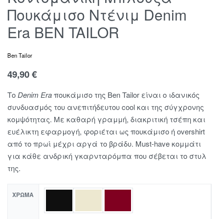
Πουκάμισο Ντένιμ Denim
Era BEN TAILOR
Ben Tailor
49,90
€
Το
Denim Era
πουκάμισο της Ben Tailor είναι ο ιδανικός
συνδυασμός του ανεπιτήδευτου cool και της σύγχρονης
κομψότητας. Με καθαρή γραμμή, διακριτική τσέπη και
ευέλικτη εφαρμογή, φοριέται ως πουκάμισο ή overshirt
από το πρωί μέχρι αργά το βράδυ. Must-have κομμάτι
για κάθε ανδρική γκαρνταρόμπα που σέβεται το στυλ
της.
ΧΡΏΜΑ