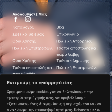
Ακολουθήστε Μας
Κατάλογος
Blog
Σχετικά με εμάς
Επικοινωνία
Όροι Χρήσης
Πολιτική Απορρήτου
Πολιτική Επιστροφών.
Τρόποι αποστολής και
παραλαβής
Όροι Χρήσης
Τρόποι πληρωμής
Τρόποι αποστολής και
Πολιτική Επιστροφών.
παραλαβής
Πολιτική Απορρήτου
Εκτιμούμε το απόρρητό σας
Πρόσφατα Άρθρα
Χρησιμοποιούμε cookies για να βελτιώσουμε την
εμπειρία περιήγησής σας, να προβάλλουμε
εξατομικευμένες διαφημίσεις ή περιεχόμενο και να
αναλύουμε την επισκεψιμότητά μας. Κάνοντας κλικ