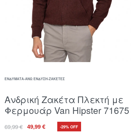
ΕΝΔΎΜΑΤΑ
›
ΆΝΩ ΈΝΔΥΣΗ
›
ΖΑΚΈΤΕΣ
Ανδρική Ζακέτα Πλεκτή με
Φερμουάρ Van Hipster 71675
69,99
€
49,99
€
-29% OFF