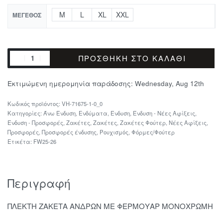
M
L
XL
XXL
ΜΈΓΕΘΟΣ
ΠΡΟΣΘΉΚΗ ΣΤΟ ΚΑΛΆΘΙ
Εκτιμώμενη ημερομηνία παράδοσης:
Wednesday, Aug 12th
VH-71675-1-0_0
Κατηγορίες:
Άνω Ένδυση
,
Ενδύματα
,
Ένδυση
,
Ένδυση - Νέες Αφίξεις
,
Ένδυση - Προσφορές
,
Ζακέτες
,
Ζακέτες
,
Ζακέτες Φούτερ
,
Νέες Αφίξεις
,
Προσφορές
,
Προσφορές ένδυσης
,
Ρουχισμός
,
Φόρμες/Φούτερ
Ετικέτα:
FW25-26
Περιγραφή
ΠΛΕΚΤΗ ΖΑΚΕΤΑ ΑΝΔΡΩΝ ΜΕ ΦΕΡΜΟΥΑΡ ΜΟΝΟΧΡΩΜΗ