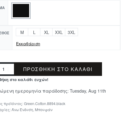
ΜΑ
M
L
XL
XXL
3XL
ΕΘΟΣ
Εκκαθάριση
ΠΡΟΣΘΉΚΗ ΣΤΟ ΚΑΛΆΘΙ
θήκη στο καλάθι ευχών!
μώμενη ημερομηνία παράδοσης:
Tuesday, Aug 11th
Green.Cotton.8894.black
ορίες:
Άνω Ένδυση
,
Μπουφάν