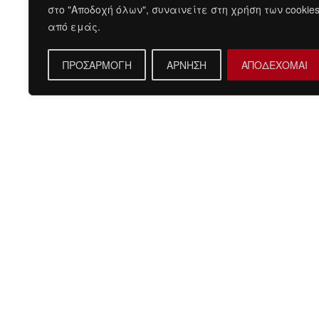
στο "Αποδοχή όλων", συναινείτε στη χρήση των cookie
από εμάς.
ΠΡΟΣΑΡΜΟΓΗ
ΑΡΝΗΣΗ
ΑΠΟΔΕΧΟΜΑΙ
Περιγραφή
Σύνθεση:50%COTTON 50%POLYESTER