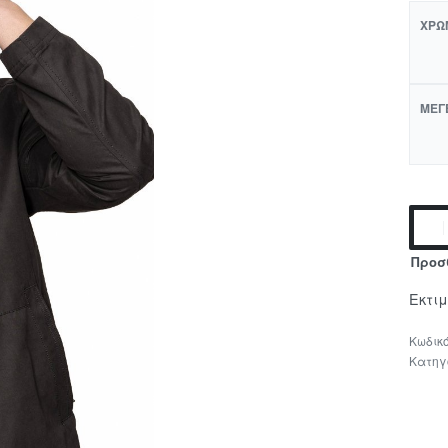
ΧΡΏ
ΜΈΓ
Προσ
Εκτι
Κατηγ