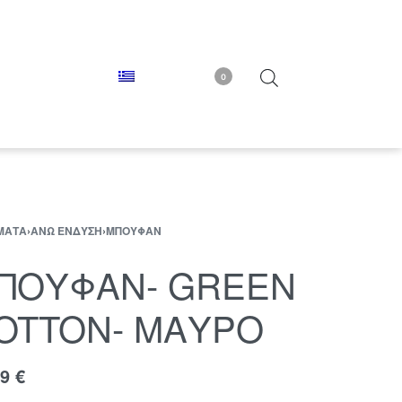
0
ΜΑΤΑ
›
ΆΝΩ ΈΝΔΥΣΗ
›
ΜΠΟΥΦΆΝ
ΠΟΥΦΑΝ- GREEN
OTTON- ΜΑΥΡΟ
99
€