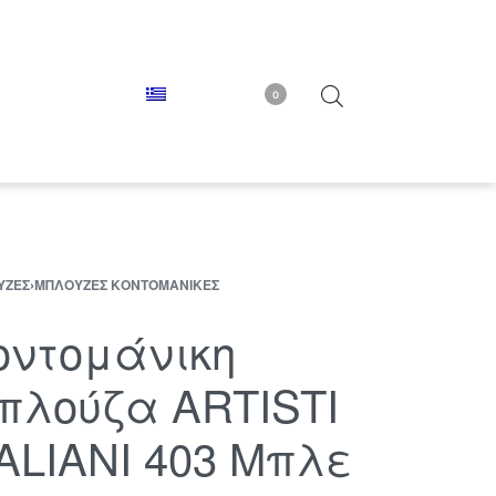
0
ΎΖΕΣ
›
ΜΠΛΟΎΖΕΣ ΚΟΝΤΟΜΆΝΙΚΕΣ
οντομάνικη
πλούζα ARTISTI
TALIANI 403 Μπλε