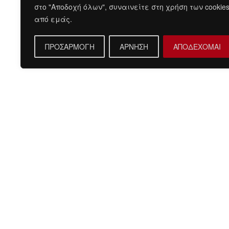
στο "Αποδοχή όλων", συναινείτε στη χρήση των cookie
από εμάς.
ΠΡΟΣΑΡΜΟΓΗ
ΑΡΝΗΣΗ
ΑΠΟΔΕΧΟΜΑΙ
Περιγραφή
Σύνθεση:
100%COTTON