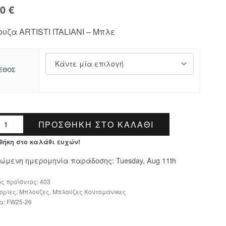
90
€
υζα ARTISTI ITALIANI – Μπλε
ΕΘΟΣ
ΠΡΟΣΘΉΚΗ ΣΤΟ ΚΑΛΆΘΙ
θήκη στο καλάθι ευχών!
μώμενη ημερομηνία παράδοσης:
Tuesday, Aug 11th
403
ορίες:
Μπλούζες
,
Μπλούζες Κοντομάνικες
τα:
FW25-26