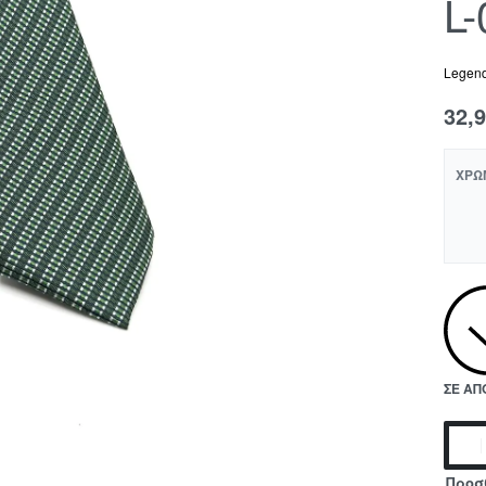
L-
Legend
32,
ΧΡΏ
ΣΕ Α
Προσ