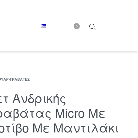
0
ΟΥΆΡ
›
ΓΡΑΒΆΤΕΣ
ετ Ανδρικής
ραβάτας Micro Με
οτίβο Με Μαντιλάκι