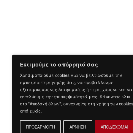
Εκτιμούμε το απόρρητό σας
Χρησιμοποιούμε cookies για να βελτιώσουμε την
εμπειρία περιήγησής σας, να προβάλλουμε
εξατομικευμένες διαφημίσεις ή περιεχόμενο και να
αναλύουμε την επισκεψιμότητά μας. Κάνοντας κλικ
στο "Αποδοχή όλων", συναινείτε στη χρήση των cookie
από εμάς.
ΠΡΟΣΑΡΜΟΓΗ
ΑΡΝΗΣΗ
ΑΠΟΔΕΧΟΜΑΙ