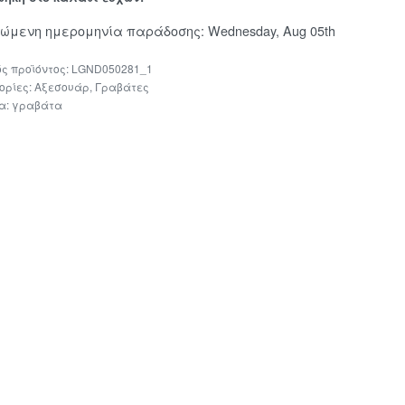
μώμενη ημερομηνία παράδοσης:
Wednesday, Aug 05th
LGND050281_1
ορίες:
Αξεσουάρ
,
Γραβάτες
τα:
γραβάτα