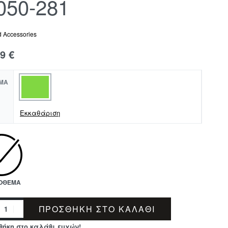
050-281
 Accessories
99
€
ΜΑ
Εκκαθάριση
ΠΌΘΕΜΑ
ΠΡΟΣΘΉΚΗ ΣΤΟ ΚΑΛΆΘΙ
θήκη στο καλάθι ευχών!