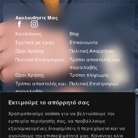
Ακολουθήστε Μας
Κατάλογος
Blog
Σχετικά με εμάς
Επικοινωνία
Όροι Χρήσης
Πολιτική Απορρήτου
Πολιτική Επιστροφών.
Τρόποι αποστολής και
παραλαβής
Όροι Χρήσης
Τρόποι πληρωμής
Τρόποι αποστολής και
Πολιτική Επιστροφών.
παραλαβής
Πολιτική Απορρήτου
Εκτιμούμε το απόρρητό σας
Πρόσφατα Άρθρα
Χρησιμοποιούμε cookies για να βελτιώσουμε την
εμπειρία περιήγησής σας, να προβάλλουμε
εξατομικευμένες διαφημίσεις ή περιεχόμενο και να
αναλύουμε την επισκεψιμότητά μας. Κάνοντας κλικ