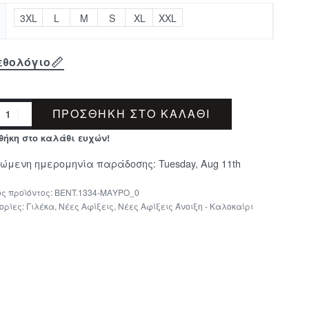
3XL
L
M
S
XL
XXL
εθολόγιο
ΠΡΟΣΘΉΚΗ ΣΤΟ ΚΑΛΆΘΙ
θήκη στο καλάθι ευχών!
μώμενη ημερομηνία παράδοσης:
Tuesday, Aug 11th
BENT.1334-ΜΑΥΡΟ_0
ορίες:
Γιλέκα
,
Νέες Αφίξεις
,
Νέες Αφίξεις Άνοιξη - Καλοκαίρι