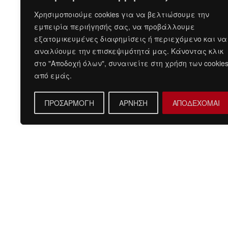
Χρησιμοποιούμε cookies για να βελτιώσουμε την
εμπειρία περιήγησής σας, να προβάλλουμε
εξατομικευμένες διαφημίσεις ή περιεχόμενο και να
αναλύουμε την επισκεψιμότητά μας. Κάνοντας κλικ
στο "Αποδοχή όλων", συναινείτε στη χρήση των cookie
από εμάς.
ΠΡΟΣΑΡΜΟΓΗ
ΑΡΝΗΣΗ
ΑΠΟΔΕΧΟΜΑΙ
Περιγραφή