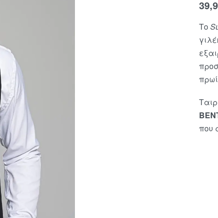
39,
Το
S
γιλέ
εξαι
προσ
πρωί
Ταιρ
ΒΕΝΤ
που 