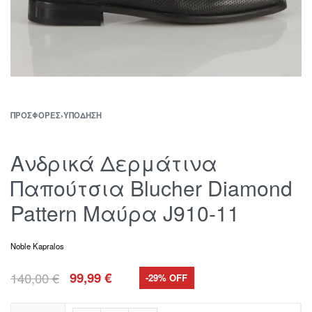
ΠΡΟΣΦΟΡΈΣ
›
ΥΠΌΔΗΣΗ
Ανδρικά Δερμάτινα
Παπούτσια Blucher Diamond
Pattern Μαύρα J910-11
Noble Kapralos
140,00
€
99,99
€
-29% OFF