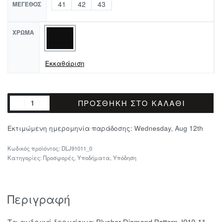
41
42
43
ΜΈΓΕΘΟΣ
ΧΡΏΜΑ
Εκκαθάριση
ΠΡΟΣΘΉΚΗ ΣΤΟ ΚΑΛΆΘΙ
Εκτιμώμενη ημερομηνία παράδοσης:
Wednesday, Aug 12th
DLJ91011_0
Κατηγορίες:
Προσφορές
,
Υποδήματα
,
Υπόδηση
Περιγραφή
Τα ανδρικά δερμάτινα Blucher Diamond Pattern J910-11